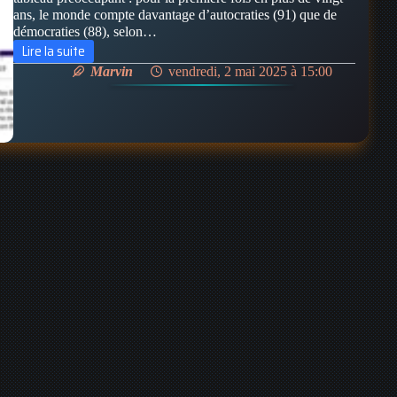
ans, le monde compte davantage d’autocraties (91) que de
démocraties (88), selon…
Lire la suite
La
Marvin
vendredi, 2 mai 2025 à 15:00
Démocratie
à
la
Croisée
des
Chemins
:
Bilan
Mondial
puis
Focus
sur
les
U.S.A
et