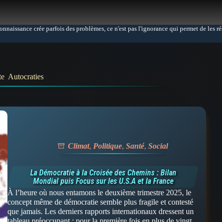
connaissance crée parfois des problèmes, ce n'est pas l'ignorance qui permet de les r
te
Autocraties
Climat
,
Politique
,
Santé
,
Social
La Démocratie à la Croisée des Chemins : Bilan
Mondial puis Focus sur les U.S.A et la France
À l’heure où nous entamons le deuxième trimestre 2025, le
concept même de démocratie semble plus fragile et contesté
que jamais. Les derniers rapports internationaux dressent un
tableau préoccupant : pour la première fois en plus de vingt