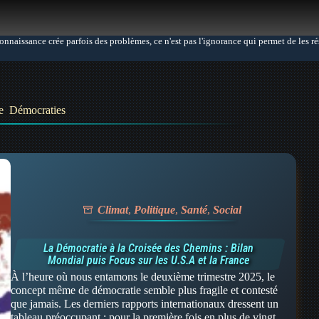
connaissance crée parfois des problèmes, ce n'est pas l'ignorance qui permet de les r
te
Démocraties
Climat
,
Politique
,
Santé
,
Social
La Démocratie à la Croisée des Chemins : Bilan
Mondial puis Focus sur les U.S.A et la France
À l’heure où nous entamons le deuxième trimestre 2025, le
concept même de démocratie semble plus fragile et contesté
que jamais. Les derniers rapports internationaux dressent un
tableau préoccupant : pour la première fois en plus de vingt