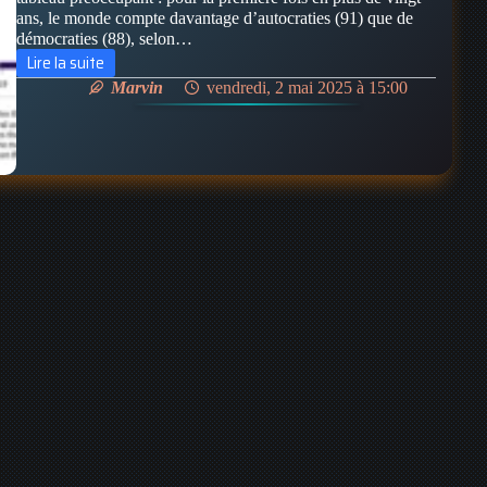
ans, le monde compte davantage d’autocraties (91) que de
démocraties (88), selon…
Lire la suite
La
Marvin
vendredi, 2 mai 2025 à 15:00
Démocratie
à
la
Croisée
des
Chemins
:
Bilan
Mondial
puis
Focus
sur
les
U.S.A
et