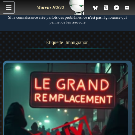
P
Marvin H2G2
a
s
Si la connaissance crée parfois des problèmes, ce n'est pas l'ignorance qui
s
permet de les résoudre
e
r
a
Étiquette
Immigration
u
c
o
n
t
e
n
u