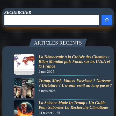
rêve
d’empire
:
RECHERCHER
Canada,
Groenland,
Panama…
Qui
ARTICLES RECENTS
sera
le
prochain
La Démocratie à la Croisée des Chemins :
Bilan Mondial puis Focus sur les U.S.A et
pays
la France
menacé
2 mai 2025
?
Trump, Musk, Vance: Fascisme ? Nazisme
? Dictature ? L’avenir est-il un long passé ?
6 mars 2025
La Science Made In Trump : Un Guide
Pour Saborder La Recherche Climatique
24 février 2025