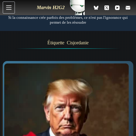
P
Marvin H2G2
a
s
Si la connaissance crée parfois des problèmes, ce n'est pas l'ignorance qui
s
permet de les résoudre
e
r
a
Étiquette
Cisjordanie
u
c
o
n
t
e
n
u