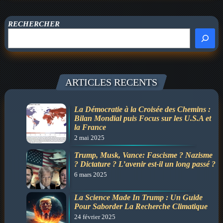
rêve
d’empire
:
RECHERCHER
Canada,
Groenland,
Panama…
Qui
ARTICLES RECENTS
sera
le
prochain
La Démocratie à la Croisée des Chemins :
Bilan Mondial puis Focus sur les U.S.A et
pays
la France
menacé
2 mai 2025
?
Trump, Musk, Vance: Fascisme ? Nazisme
? Dictature ? L’avenir est-il un long passé ?
6 mars 2025
La Science Made In Trump : Un Guide
Pour Saborder La Recherche Climatique
24 février 2025