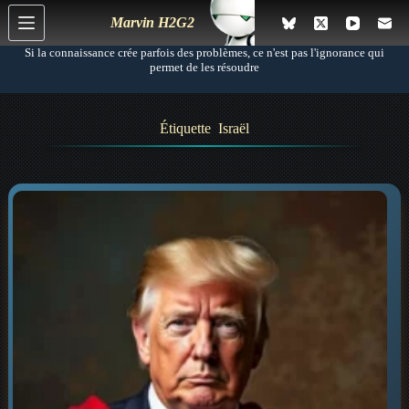
P
Marvin H2G2
a
s
Si la connaissance crée parfois des problèmes, ce n'est pas l'ignorance qui
s
permet de les résoudre
e
r
a
Étiquette
Israël
u
c
o
n
t
e
n
u