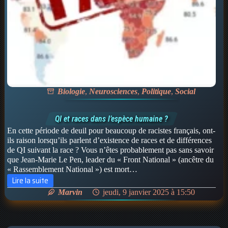
Biologie
,
Neurosciences
,
Politique
,
Social
QI et races dans l’espèce humaine ?
En cette période de deuil pour beaucoup de racistes français, ont-
ils raison lorsqu’ils parlent d’existence de races et de différences
de QI suivant la race ? Vous n’êtes probablement pas sans savoir
que Jean-Marie Le Pen, leader du « Front National » (ancêtre du
« Rassemblement National ») est mort…
Lire la suite
QI
Marvin
jeudi, 9 janvier 2025 à 15:50
et
races
dans