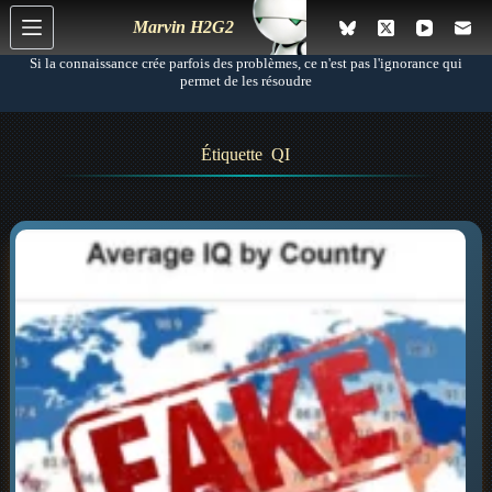
P
Marvin H2G2
a
s
Si la connaissance crée parfois des problèmes, ce n'est pas l'ignorance qui
s
permet de les résoudre
e
r
a
Étiquette
QI
u
c
o
n
t
e
n
u