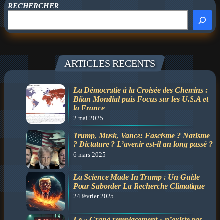
l’espèce
RECHERCHER
humaine
?
ARTICLES RECENTS
La Démocratie à la Croisée des Chemins :
Bilan Mondial puis Focus sur les U.S.A et
la France
2 mai 2025
Trump, Musk, Vance: Fascisme ? Nazisme
? Dictature ? L’avenir est-il un long passé ?
6 mars 2025
La Science Made In Trump : Un Guide
Pour Saborder La Recherche Climatique
24 février 2025
Le « Grand remplacement » n’existe pas